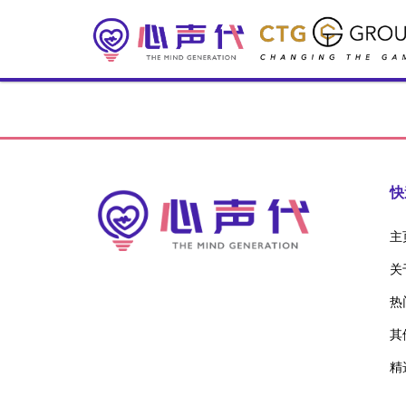
快
主
关
热
其
精