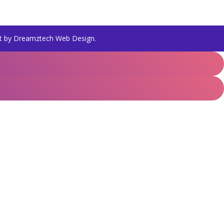
t by
Dreamztech
Web Design
.