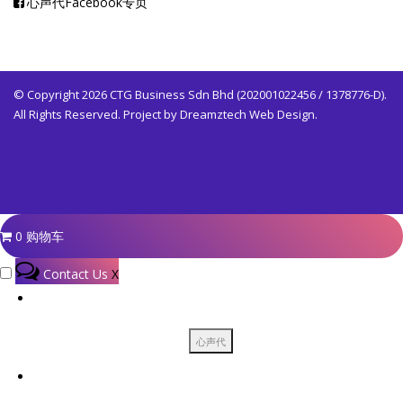
心声代Facebook专页
© Copyright 2026 CTG Business Sdn Bhd (202001022456 / 1378776-D).
All Rights Reserved. Project by
Dreamztech
Web Design
.
0
购物车
Contact Us
X