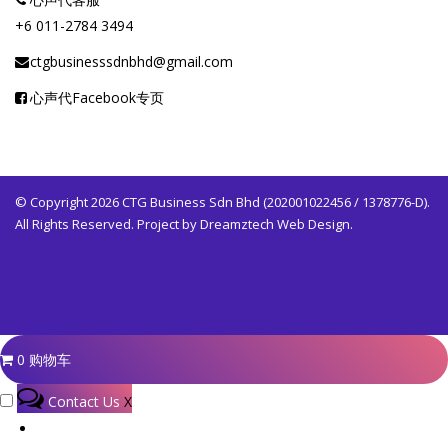
+6 011-2784 3494
ctgbusinesssdnbhd@gmail.com
心声代Facebook专页
© Copyright 2026 CTG Business Sdn Bhd (202001022456 / 1378776-D).
All Rights Reserved. Project by
Dreamztech
Web Design
.
0
购物车
Contact Us
X