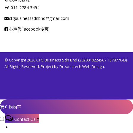
+6 011-2784 3494
ctgbusinesssdnbhd@gmail.com
心声代Facebook专页
© Copyright 2026 CTG Business Sdn Bhd (202001022456 / 1378776-D).
All Rights Reserved. Project by
Dreamztech
Web Design
.
0
购物车
Contact Us
X