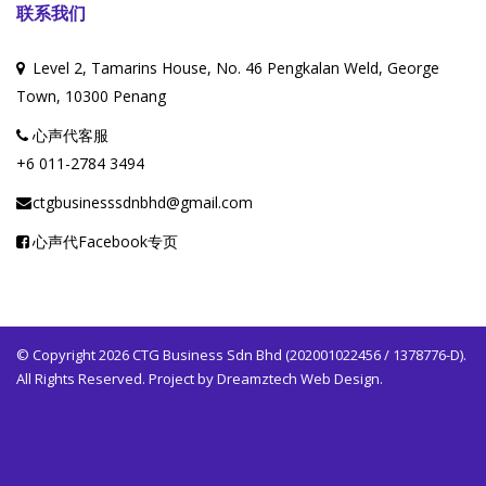
联系我们
Level 2, Tamarins House, No. 46 Pengkalan Weld, George
Town, 10300 Penang
心声代客服
+6 011-2784 3494
ctgbusinesssdnbhd@gmail.com
心声代Facebook专页
© Copyright 2026 CTG Business Sdn Bhd (202001022456 / 1378776-D).
All Rights Reserved. Project by
Dreamztech
Web Design
.