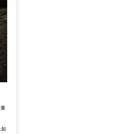
大量
上如