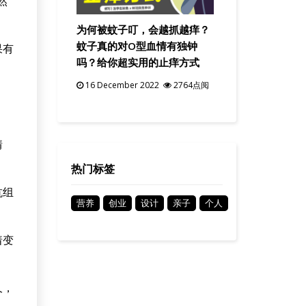
然
为何被蚊子叮，会越抓越痒？
蚊子真的对O型血情有独钟
果有
吗？给你超实用的止痒方式
16 December 2022
2764点阅
情
热门标签
抗组
营养
创业
设计
亲子
个人
着变
久，