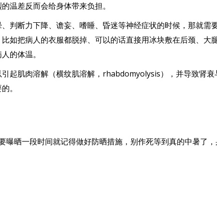
烈的温差反而会给身体带来负担。
晕、判断力下降、谵妄、嗜睡、昏迷等神经症状的时候，那就需
，比如把病人的衣服都脱掉、可以的话直接用冰块敷在后颈、大
病人的体温。
肌肉溶解（横纹肌溶解，rhabdomyolysis），并导致肾衰
要的。
会需要曝晒一段时间就记得做好防晒措施，别作死等到真的中暑了，