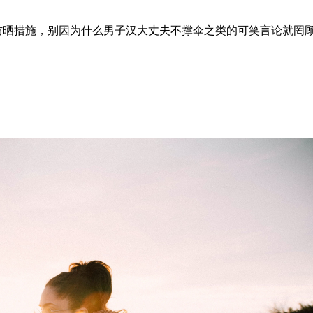
防晒措施，别因为什么男子汉大丈夫不撑伞之类的可笑言论就罔